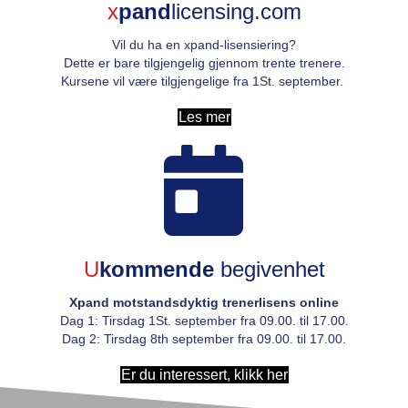
x
pand
licensing.com
Vil du ha en xpand-lisensiering?
Dette er bare tilgjengelig gjennom trente trenere.
Kursene vil være tilgjengelige fra 1
St.
september.
Les mer
U
kommende
begivenhet
Xpand motstandsdyktig trenerlisens online
Dag 1: Tirsdag 1
St.
september fra 09.00. til 17.00.
Dag 2: Tirsdag 8
th
september fra 09.00. til 17.00.
Er du interessert, klikk her