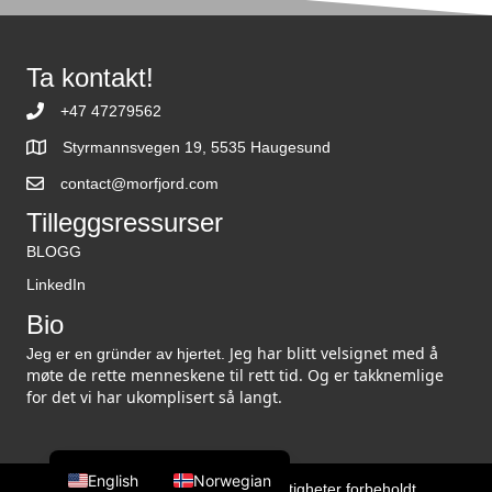
Ta kontakt!
+47 47279562
Styrmannsvegen 19, 5535 Haugesund
contact@morfjord.com
Tilleggsressurser
BLOGG
LinkedIn
Bio
Jeg har blitt velsignet med å
Jeg er en gründer av hjertet.
møte de rette menneskene til rett tid. Og er takknemlige
for det vi har ukomplisert så langt.
English
Norwegian
© 2026 Martin Morfjord. Alle rettigheter forbeholdt.