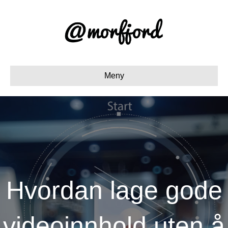
Meny
Hvordan lage gode
videoinnhold uten å