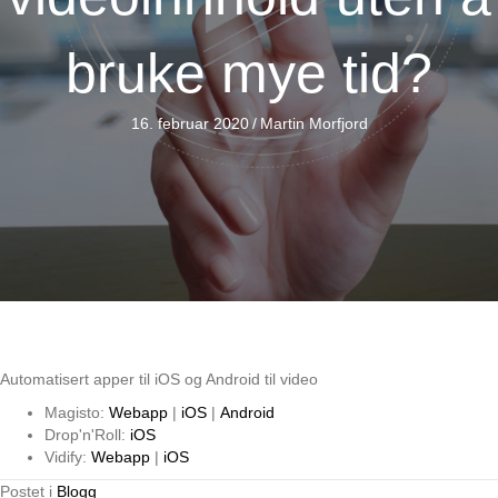
bruke mye tid?
16. februar 2020
/
Martin Morfjord
Automatisert apper til iOS og Android til video
Magisto:
Webapp
|
iOS
|
Android
Drop'n'Roll:
iOS
Vidify:
Webapp
|
iOS
Postet i
Blogg